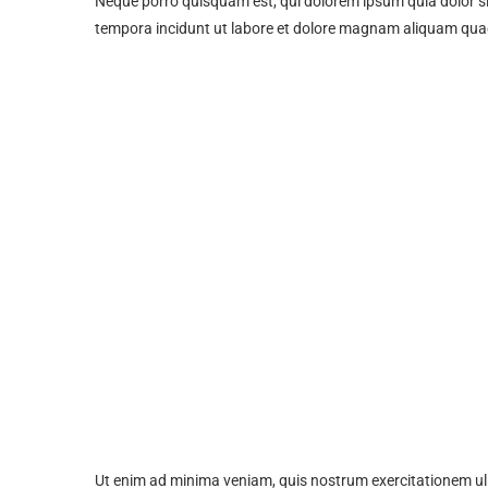
Neque porro quisquam est, qui dolorem ipsum quia dolor si
tempora incidunt ut labore et dolore magnam aliquam qua
Ut enim ad minima veniam, quis nostrum exercitationem ull