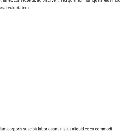
t amet, consectetur, adipisci velit, sed quia non numquam eius modi
erat voluptatem.
am corporis suscipit laboriosam, nisi ut aliquid ex ea commodi