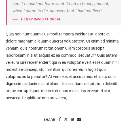
see if I could not learn what it had to teach, and not,
when I came to die, discover that I had not lived.
HENRY DAVID THOREAU
Quia non numquam eius modi tempora incidunt ut labore et
dolore magnam aliquam quaerat voluptatem. Ut enim ad minima
veniam, quis nostrum rcitationem ullam corporis suscipit
laboriosam, nisi ut aliquid ex ea commodi sequatur? Quis autem
vel eum iure reprehenderit qui in ea voluptate velit esse quam nihil
molestiae consequatur, vel illum qui lorem eum fugiat quo
voluptas nulla pariatur? At vero eos et accusamus et iusto odio
dignissimos ducimus qui blanditiis esentium voluptatum deleniti
atque corrupti quos dolores et quas molestias excepturi sint
occaecati cupiditate non provident,
SHARE