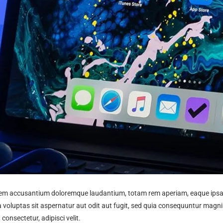
atem accusantium doloremque laudantium, totam rem aperiam, eaque ipsa qu
 voluptas sit aspernatur aut odit aut fugit, sed quia consequuntur magni
onsectetur, adipisci velit.