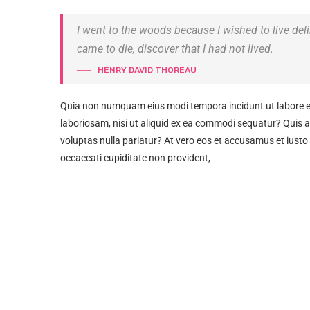
I went to the woods because I wished to live delibe
came to die, discover that I had not lived.
HENRY DAVID THOREAU
Quia non numquam eius modi tempora incidunt ut labore e
laboriosam, nisi ut aliquid ex ea commodi sequatur? Quis au
voluptas nulla pariatur? At vero eos et accusamus et iusto
occaecati cupiditate non provident,