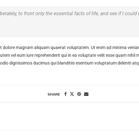
rately, to front only the essential facts of life, and see if I could
t dolore magnam aliquam quaerat voluptatem. Ut enim ad minima veniam,
tem vel eum iure reprehenderit qui in ea voluptate velit esse quam nihil 
 odio dignissimos ducimus qui blanditiis esentium voluptatum deleniti atq
SHARE