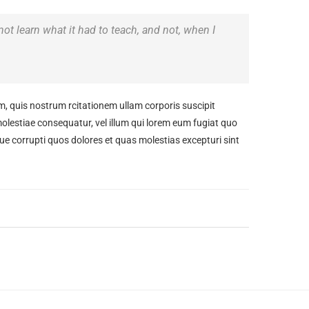
 not learn what it had to teach, and not, when I
 quis nostrum rcitationem ullam corporis suscipit
molestiae consequatur, vel illum qui lorem eum fugiat quo
ue corrupti quos dolores et quas molestias excepturi sint